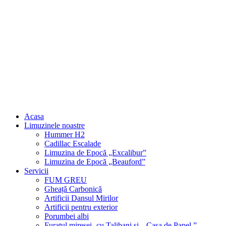
Acasa
Limuzinele noastre
Hummer H2
Cadillac Escalade
Limuzina de Epocă „Excalibur”
Limuzina de Epocă „Beauford”
Servicii
FUM GREU
Gheață Carbonică
Artificii Dansul Mirilor
Artificii pentru exterior
Porumbei albi
Furatul miresei- cu Talibani și „ Casa de Papel ”