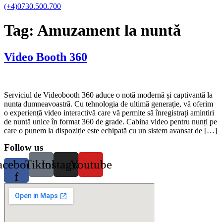
(+4)0730.500.700
Tag:
Amuzament la nuntă
Video Booth 360
Serviciul de Videobooth 360 aduce o notă modernă și captivantă la
nunta dumneavoastră. Cu tehnologia de ultimă generație, vă oferim
o experiență video interactivă care vă permite să înregistrați amintiri
de nuntă unice în format 360 de grade. Cabina video pentru nunți pe
care o punem la dispoziție este echipată cu un sistem avansat de […]
Follow us
acebook-
Tiktok
Instagram
Youtube
f