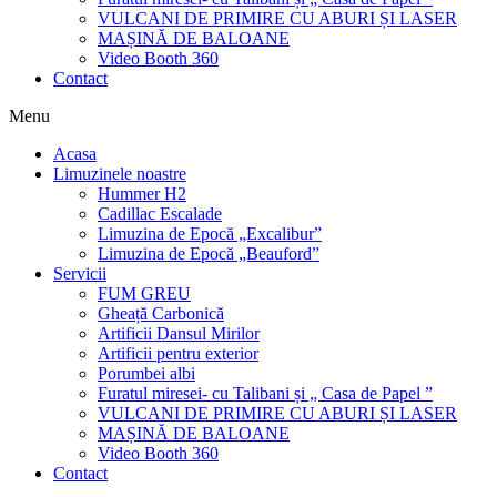
VULCANI DE PRIMIRE CU ABURI ȘI LASER
MAȘINĂ DE BALOANE
Video Booth 360
Contact
Menu
Acasa
Limuzinele noastre
Hummer H2
Cadillac Escalade
Limuzina de Epocă „Excalibur”
Limuzina de Epocă „Beauford”
Servicii
FUM GREU
Gheață Carbonică
Artificii Dansul Mirilor
Artificii pentru exterior
Porumbei albi
Furatul miresei- cu Talibani și „ Casa de Papel ”
VULCANI DE PRIMIRE CU ABURI ȘI LASER
MAȘINĂ DE BALOANE
Video Booth 360
Contact