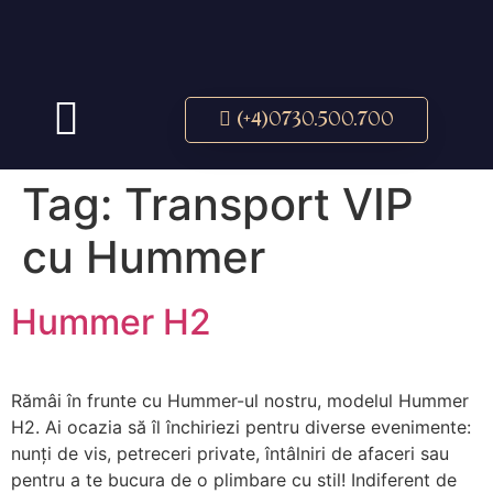
LIMUZINELE NOASTRE
(+4)0730.500.700
Tag:
Transport VIP
cu Hummer
Hummer H2
Rămâi în frunte cu Hummer-ul nostru, modelul Hummer
H2. Ai ocazia să îl închiriezi pentru diverse evenimente:
nunți de vis, petreceri private, întâlniri de afaceri sau
pentru a te bucura de o plimbare cu stil! Indiferent de